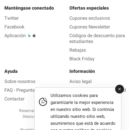
Manténgase conectado
Ofertas especiales
Twitter
Cupones exclusivos
Facebook
Cupones Newsletter
Aplicación
Códigos de descuento para
estudiantes
Rebajas
Black Friday
Ayuda
Información
Sobre nosotros
Aviso legal
FAQ - Preguntas frecuentes
Política de confidencialidad
Utilizamos cookies para
Contactar
garantizarle la mejor experiencia
en nuestro sitio web. Si continúa
Reservados todos los derechos © 2012-2026 Buen
utilizando nuestro sitio web,
Descuento — Todas las ofertas y los códigos de
descuento en 1 clic
asumiremos que está de acuerdo
Nuestro sitio participa en programas de afiliación.