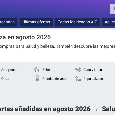
tegorias
Últimas ofertas
Todas las tiendas A-Z
Aplic
eza en agosto 2026
 compras para
Salud y belleza
. También descubre las mejores
Arte y ocio
Bebé
Casa y jardín
Otros
Prendas de vestir
Ropa calzado
ertas añadidas en agosto 2026 → Salu