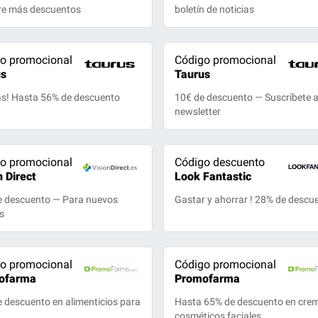
re más descuentos
boletín de noticias
o promocional
Código promocional
us
Taurus
as! Hasta 56% de descuento
10€ de descuento — Suscríbete a
newsletter
o promocional
Código descuento
n Direct
Look Fantastic
e descuento — Para nuevos
Gastar y ahorrar ! 28% de descu
es
o promocional
Código promocional
ofarma
Promofarma
 descuento en alimenticios para
Hasta 65% de descuento en cre
cosméticos faciales