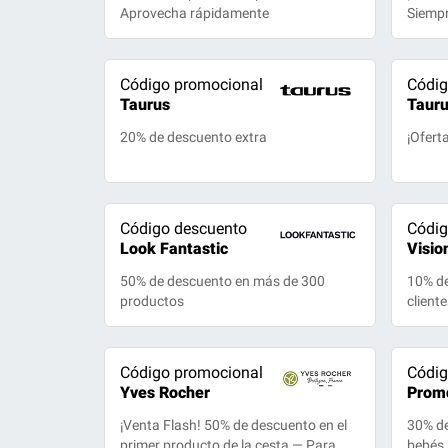
Aprovecha rápidamente
Siemp
Código promocional
Códig
Taurus
Taur
20% de descuento extra
¡Ofert
Código descuento
Códig
Look Fantastic
Visio
50% de descuento en más de 300
10% d
productos
client
Código promocional
Códig
Yves Rocher
Prom
¡Venta Flash! 50% de descuento en el
30% de
primer producto de la cesta — Para
bebés