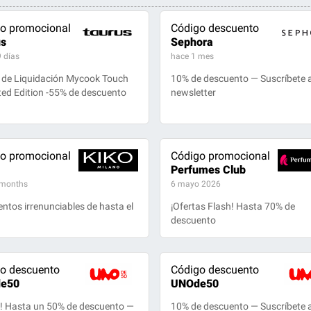
o promocional
Código descuento
us
Sephora
 días
hace 1 mes
 de Liquidación Mycook Touch
10% de descuento — Suscríbete a
ted Edition -55% de descuento
newsletter
o promocional
Código promocional
Perfumes Club
 months
6 mayo 2026
ntos irrenunciables de hasta el
¡Ofertas Flash! Hasta 70% de
descuento
o descuento
Código descuento
e50
UNOde50
t! Hasta un 50% de descuento —
10% de descuento — Suscríbete a