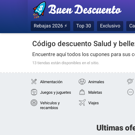
Rebajas 2026 ⚡
Top 30
Exclusivo
Ca
Código descuento Salud y bell
Encuentre aquí todos los cupones para sus
13 tiendas
están disponibles en el sitio.
Alimentación
Animales
Juegos y juguetes
Maletas
Vehiculos y
Viajes
recambios
Ultimas of