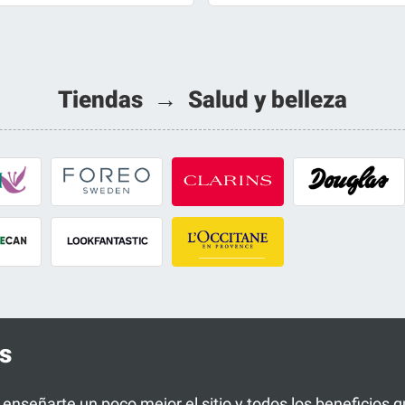
Tiendas → Salud y belleza
s
a enseñarte un poco mejor el sitio y todos los beneficios