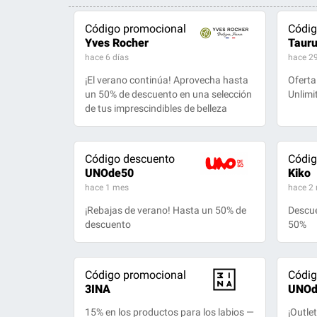
Código promocional
Códig
Yves Rocher
Taur
hace 6 días
hace 29
¡El verano continúa! Aprovecha hasta
Oferta
un 50% de descuento en una selección
Unlimi
de tus imprescindibles de belleza
Código descuento
Códig
UNOde50
Kiko
hace 1 mes
hace 2
¡Rebajas de verano! Hasta un 50% de
Descue
descuento
50%
Código promocional
Códig
3INA
UNOd
15% en los productos para los labios —
¡Outle