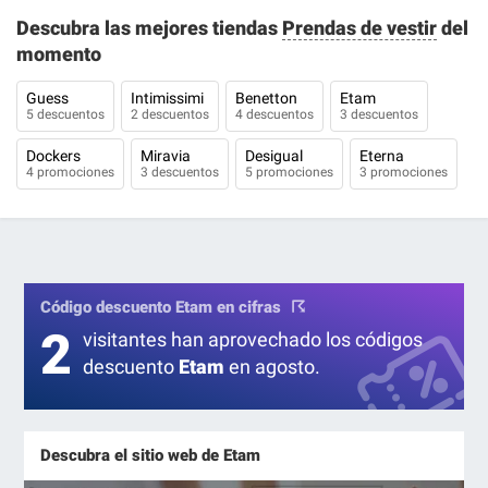
Descubra las mejores tiendas
Prendas de vestir
del
momento
Guess
Intimissimi
Benetton
Etam
5 descuentos
2 descuentos
4 descuentos
3 descuentos
Dockers
Miravia
Desigual
Eterna
4 promociones
3 descuentos
5 promociones
3 promociones
Código descuento Etam en cifras
2
visitantes han aprovechado los códigos
descuento
Etam
en agosto.
Descubra el sitio web de Etam