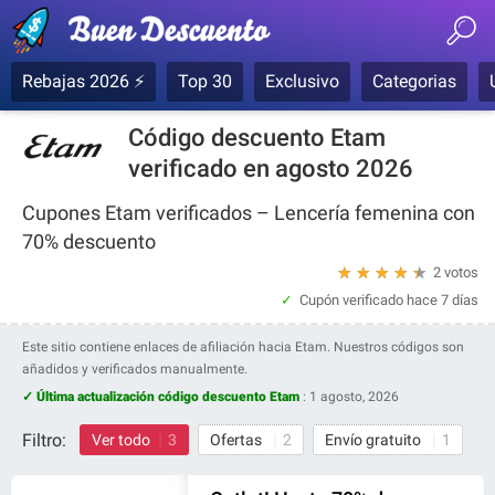
Rebajas 2026 ⚡
Top 30
Exclusivo
Categorias
Código descuento Etam
verificado en agosto 2026
Cupones Etam verificados – Lencería femenina con
70% descuento
★
★
★
★
★
2 votos
Cupón verificado
hace 7 días
Este sitio contiene enlaces de afiliación hacia Etam. Nuestros códigos son
añadidos y verificados manualmente.
✓ Última actualización código descuento Etam
:
1 agosto, 2026
Filtro:
Ver todo
3
Ofertas
2
Envío gratuito
1