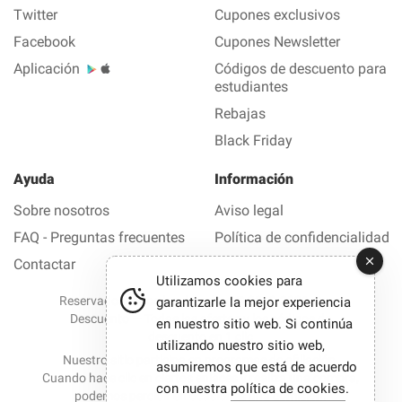
Twitter
Cupones exclusivos
Facebook
Cupones Newsletter
Aplicación
Códigos de descuento para
estudiantes
Rebajas
Black Friday
Ayuda
Información
Sobre nosotros
Aviso legal
FAQ - Preguntas frecuentes
Política de confidencialidad
Contactar
Utilizamos cookies para
Reservados todos los derechos © 2012-2026 Buen
garantizarle la mejor experiencia
Descuento — Todas las ofertas y los códigos de
en nuestro sitio web. Si continúa
descuento en 1 clic
utilizando nuestro sitio web,
Nuestro sitio participa en programas de afiliación.
asumiremos que está de acuerdo
Cuando hace clic en ciertos enlaces y realiza una compra,
con nuestra
política de cookies
.
podemos percibir en ocasiones una comisión.