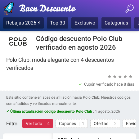
Rebajas 2026 ⚡
Top 30
Exclusivo
Categorias
Código descuento Polo Club
verificado en agosto 2026
Polo Club: moda elegante con 4 descuentos
verificados
★
★
★
★
★
Cupón verificado
hace 8 días
Este sitio contiene enlaces de afiliación hacia Polo Club. Nuestros códigos
son añadidos y verificados manualmente.
✓ Última actualización código descuento Polo Club
:
1 agosto, 2026
Filtro:
Ver todo
4
Cupones
1
Ofertas
2
Envío 