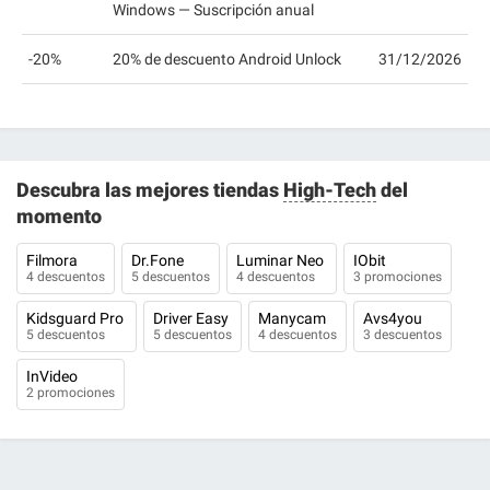
Windows — Suscripción anual
-20%
20% de descuento Android Unlock
31/12/2026
Descubra las mejores tiendas
High-Tech
del
momento
Filmora
Dr.Fone
Luminar Neo
IObit
4 descuentos
5 descuentos
4 descuentos
3 promociones
Kidsguard Pro
Driver Easy
Manycam
Avs4you
5 descuentos
5 descuentos
4 descuentos
3 descuentos
InVideo
2 promociones