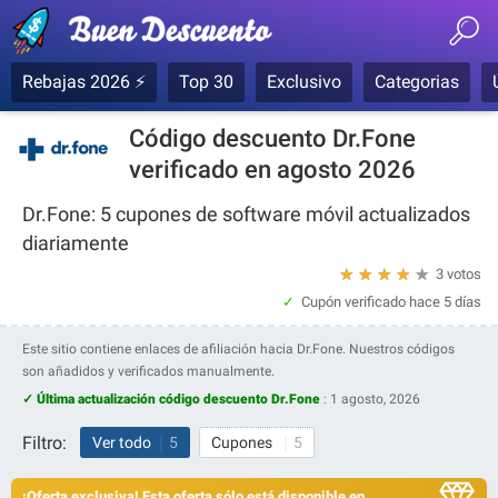
Rebajas 2026 ⚡
Top 30
Exclusivo
Categorias
Código descuento Dr.Fone
verificado en agosto 2026
Dr.Fone: 5 cupones de software móvil actualizados
diariamente
★
★
★
★
★
3 votos
Cupón verificado
hace 5 días
Este sitio contiene enlaces de afiliación hacia Dr.Fone. Nuestros códigos
son añadidos y verificados manualmente.
✓ Última actualización código descuento Dr.Fone
:
1 agosto, 2026
Filtro:
Ver todo
5
Cupones
5
¡Oferta exclusiva! Esta oferta sólo está disponible en