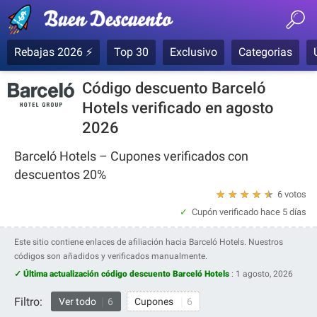
Rebajas 2026 ⚡
Top 30
Exclusivo
Categorias
Código descuento Barceló
Hotels verificado en agosto
2026
Barceló Hotels – Cupones verificados con
descuentos 20%
★
★
★
★
★
6 votos
Cupón verificado
hace 5 días
Este sitio contiene enlaces de afiliación hacia Barceló Hotels. Nuestros
códigos son añadidos y verificados manualmente.
✓ Última actualización código descuento Barceló Hotels
:
1 agosto, 2026
Filtro:
Ver todo
6
Cupones
6