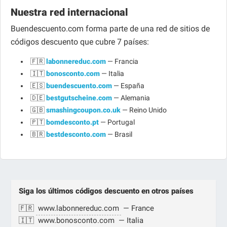
Nuestra red internacional
Buendescuento.com forma parte de una red de sitios de
códigos descuento que cubre 7 países:
🇫🇷
labonnereduc.com
— Francia
🇮🇹
bonosconto.com
— Italia
🇪🇸
buendescuento.com
— España
🇩🇪
bestgutscheine.com
— Alemania
🇬🇧
smashingcoupon.co.uk
— Reino Unido
🇵🇹
bomdesconto.pt
— Portugal
🇧🇷
bestdesconto.com
— Brasil
Siga los últimos
códigos descuento
en otros países
🇫🇷
www.labonnereduc.com
— France
🇮🇹
www.bonosconto.com
— Italia