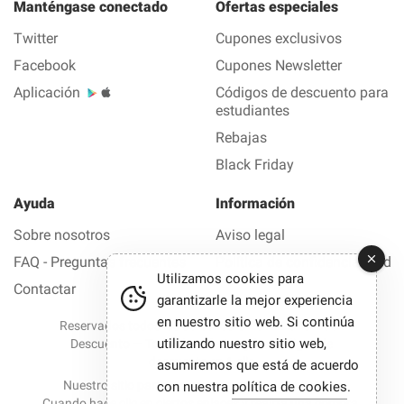
Manténgase conectado
Ofertas especiales
Twitter
Cupones exclusivos
Facebook
Cupones Newsletter
Aplicación
Códigos de descuento para
estudiantes
Rebajas
Black Friday
Ayuda
Información
Sobre nosotros
Aviso legal
FAQ - Preguntas frecuentes
Política de confidencialidad
Utilizamos cookies para
Contactar
garantizarle la mejor experiencia
en nuestro sitio web. Si continúa
Reservados todos los derechos © 2012-2026 Buen
utilizando nuestro sitio web,
Descuento — Todas las ofertas y los códigos de
descuento en 1 clic
asumiremos que está de acuerdo
Nuestro sitio participa en programas de afiliación.
con nuestra
política de cookies
.
Cuando hace clic en ciertos enlaces y realiza una compra,