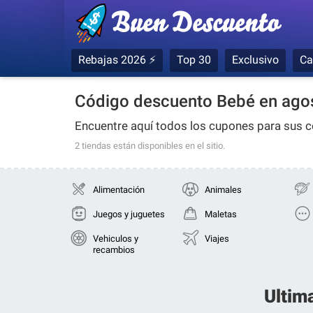
Rebajas 2026 ⚡
Top 30
Exclusivo
Ca
Código descuento Bebé en ago
Encuentre aquí todos los cupones para sus
2 tiendas
están disponibles en el sitio.
Alimentación
Animales
Juegos y juguetes
Maletas
Vehiculos y
Viajes
recambios
Ultim