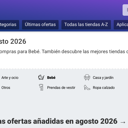
tegorias
Últimas ofertas
Todas las tiendas A-Z
Aplic
sto 2026
 compras para
Bebé
. También descubre las mejores tiendas 
Arte y ocio
Bebé
Casa y jardín
Otros
Prendas de vestir
Ropa calzado
as ofertas añadidas en agosto 2026 