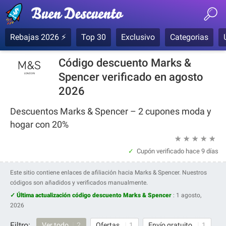
Rebajas 2026 ⚡
Top 30
Exclusivo
Categorias
Código descuento Marks &
Spencer verificado en agosto
2026
Descuentos Marks & Spencer – 2 cupones moda y
hogar con 20%
★
★
★
★
★
Cupón verificado
hace 9 días
Este sitio contiene enlaces de afiliación hacia Marks & Spencer. Nuestros
códigos son añadidos y verificados manualmente.
✓ Última actualización código descuento Marks & Spencer
:
1 agosto,
2026
Filtro:
Ver todo
2
Ofertas
1
Envío gratuito
1