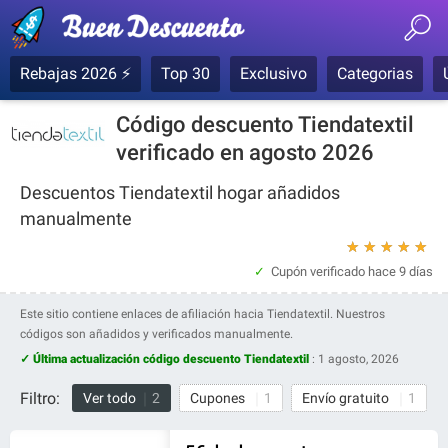
Rebajas 2026 ⚡
Top 30
Exclusivo
Categorias
Código descuento Tiendatextil
verificado en agosto 2026
Descuentos Tiendatextil hogar añadidos
manualmente
★
★
★
★
★
Cupón verificado
hace 9 días
Este sitio contiene enlaces de afiliación hacia Tiendatextil. Nuestros
códigos son añadidos y verificados manualmente.
✓ Última actualización código descuento Tiendatextil
:
1 agosto, 2026
Filtro:
Ver todo
2
Cupones
1
Envío gratuito
1