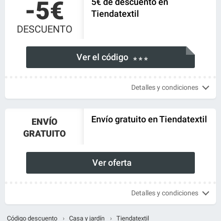
-5€
5€ de descuento en
Tiendatextil
DESCUENTO
Ver el código
* * *
Detalles y condiciones
Envío gratuito en Tiendatextil
ENVÍO
GRATUITO
Ver oferta
Detalles y condiciones
Código descuento
›
Casa y jardín
›
Tiendatextil