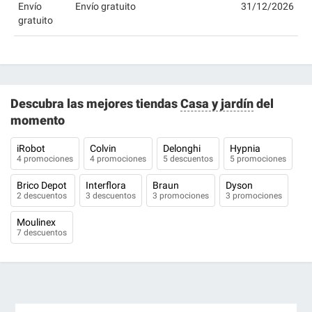
Envío
Envío gratuito
31/12/2026
gratuito
Descubra las mejores tiendas
Casa y jardín
del
momento
iRobot
Colvin
Delonghi
Hypnia
4 promociones
4 promociones
5 descuentos
5 promociones
Brico Depot
Interflora
Braun
Dyson
2 descuentos
3 descuentos
3 promociones
3 promociones
Moulinex
7 descuentos