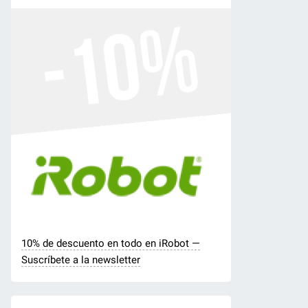
10% de descuento en todo en iRobot —
Suscríbete a la newsletter