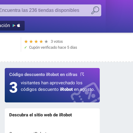
ación
★
★
★
★
★
3 votos
Cupón verificado
hace 5 días
Código descuento iRobot en cifras
3
visitantes han aprovechado los
códigos descuento
iRobot
en agosto.
Descubra el sitio web de iRobot