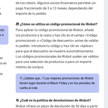
de tus robots. Algunos socios financieros permiten un
s
pago fraccionado de 3 a 12 meses, dependiendo del
s
importe de tu pedido.
🎁 ¿Cómo se utiliza un código promocional de iRobot?
Para aplicar tu código promocional de iRobot, añade
ción
s a
tus productos a la cesta y haz clic en el campo «Código
promocional» o «Código de descuento» antes de validar
tu pedido. Introduce tu código y haz clic en «Aplicar»
para que el descuento se muestre automáticamente.
Los códigos promocionales de iRobot suelen ser válidos
er
para una selección de productos o para un importe
te en
mínimo de compra.
te
💡
¿Sabías que...?
Las mejores promociones de iRobot
tienen lugar durante el Black Friday y en los periodos de
vuelta al cole.
🔄 ¿Cuál es la política de devoluciones de iRobot?
iRobot ofrece un plazo de devolución de 30 días a partir