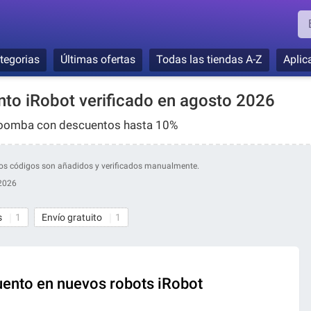
tegorias
Últimas ofertas
Todas las tiendas A-Z
Aplic
to iRobot verificado en agosto 2026
Roomba con descuentos hasta 10%
stros códigos son añadidos y verificados manualmente.
 2026
s
1
Envío gratuito
1
ento en nuevos robots iRobot