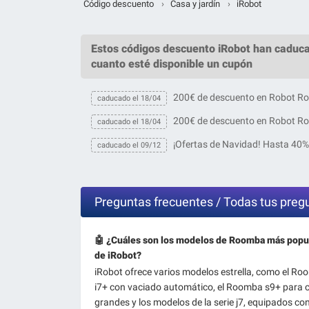
Código descuento
›
Casa y jardín
›
iRobot
Estos
códigos descuento iRobot
han caduca
cuanto esté disponible un cupón
200€ de descuento en Robot 
caducado el 18/04
200€ de descuento en Robot 
caducado el 18/04
¡Ofertas de Navidad! Hasta 40%
caducado el 09/12
Preguntas frecuentes / Todas tus preg
🤖 ¿Cuáles son los modelos de Roomba más popu
de iRobot?
iRobot ofrece varios modelos estrella, como el R
i7+ con vaciado automático, el Roomba s9+ para 
grandes y los modelos de la serie j7, equipados co