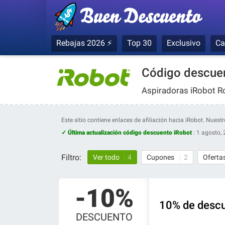
Rebajas 2026 ⚡
Top 30
Exclusivo
Ca
Código descuen
Aspiradoras iRobot 
Este sitio contiene enlaces de afiliación hacia iRobot. Nue
✓ Última actualización código descuento iRobot
:
1 agosto,
Filtro:
Ver todo
4
Cupones
2
Oferta
-10%
10% de descu
DESCUENTO