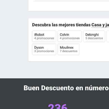
Descubra las mejores tiendas
Casa y j
iRobot
Colvin
Delonghi
4 promociones
4 promociones
5 descuentos
Dyson
Moulinex
3 promociones
7 descuentos
Buen Descuento en número
236