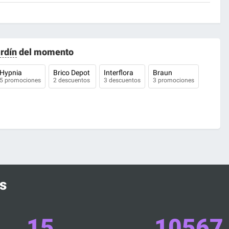
ardín
del momento
Hypnia
Brico Depot
Interflora
Braun
5 promociones
2 descuentos
3 descuentos
3 promociones
s
15
10567