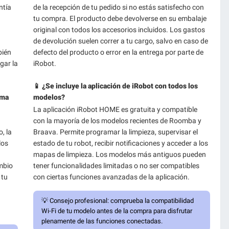
ntía
de la recepción de tu pedido si no estás satisfecho con
tu compra. El producto debe devolverse en su embalaje
original con todos los accesorios incluidos. Los gastos
de devolución suelen correr a tu cargo, salvo en caso de
bién
defecto del producto o error en la entrega por parte de
gar la
iRobot.
📱 ¿Se incluye la aplicación de iRobot con todos los
rma
modelos?
La aplicación iRobot HOME es gratuita y compatible
con la mayoría de los modelos recientes de Roomba y
, la
Braava. Permite programar la limpieza, supervisar el
los
estado de tu robot, recibir notificaciones y acceder a los
mapas de limpieza. Los modelos más antiguos pueden
mbio
tener funcionalidades limitadas o no ser compatibles
 tu
con ciertas funciones avanzadas de la aplicación.
💡
Consejo profesional:
comprueba la compatibilidad
Wi-Fi de tu modelo antes de la compra para disfrutar
plenamente de las funciones conectadas.