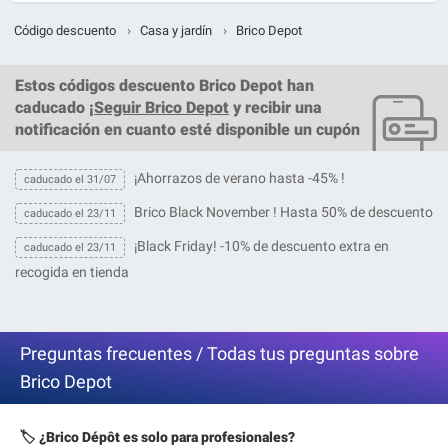
Código descuento
›
Casa y jardín
›
Brico Depot
Estos
códigos descuento Brico Depot
han
caducado ¡
Seguir Brico Depot
y recibir una
notificación en cuanto esté disponible un cupón
¡Ahorrazos de verano hasta -45% !
caducado el 31/07
Brico Black November ! Hasta 50% de descuento
caducado el 23/11
¡Black Friday! -10% de descuento extra en
caducado el 23/11
recogida en tienda
Preguntas frecuentes / Todas tus preguntas sobre
Brico Depot
🏷️ ¿Brico Dépôt es solo para profesionales?