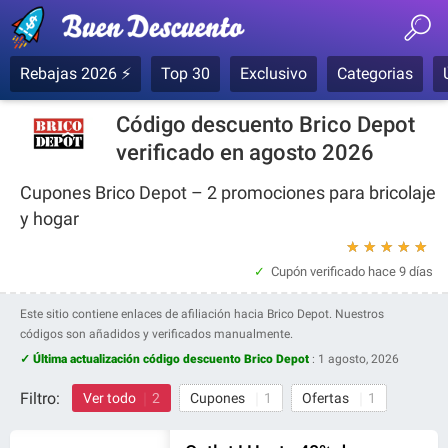
Rebajas 2026 ⚡
Top 30
Exclusivo
Categorias
Código descuento Brico Depot
verificado en agosto 2026
Cupones Brico Depot – 2 promociones para bricolaje
y hogar
★
★
★
★
★
Cupón verificado
hace 9 días
Este sitio contiene enlaces de afiliación hacia Brico Depot. Nuestros
códigos son añadidos y verificados manualmente.
✓ Última actualización código descuento Brico Depot
:
1 agosto, 2026
Filtro:
Ver todo
2
Cupones
1
Ofertas
1