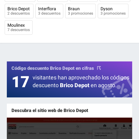
Brico Depot
Interflora
Braun
Dyson
2 descuentos
3 descuentos
3 promociones
3 promociones
Moulinex
7 descuentos
Código descuento Brico Depot en cifras
17
visitantes han aprovechado los códigos
descuento
Brico Depot
en agosto.
Descubra el sitio web de Brico Depot