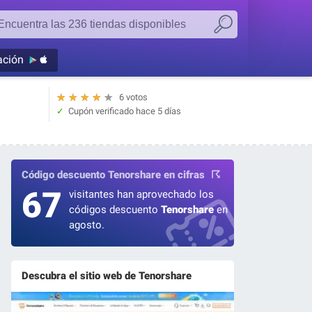
ación
★
★
★
★
★
6 votos
Cupón verificado
hace 5 días
Código descuento Tenorshare en cifras
67
visitantes han aprovechado los
códigos descuento
Tenorshare
en
agosto.
Descubra el sitio web de Tenorshare