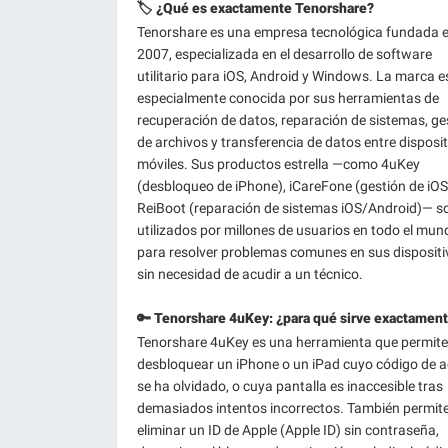
🏷️ ¿Qué es exactamente Tenorshare?
Tenorshare es una empresa tecnológica fundada 
2007, especializada en el desarrollo de software
utilitario para iOS, Android y Windows. La marca e
especialmente conocida por sus herramientas de
recuperación de datos, reparación de sistemas, ge
de archivos y transferencia de datos entre disposi
móviles. Sus productos estrella —como 4uKey
(desbloqueo de iPhone), iCareFone (gestión de iOS
ReiBoot (reparación de sistemas iOS/Android)— s
utilizados por millones de usuarios en todo el mun
para resolver problemas comunes en sus dispositi
sin necesidad de acudir a un técnico.
🔑 Tenorshare 4uKey: ¿para qué sirve exactamen
Tenorshare 4uKey es una herramienta que permite
desbloquear un iPhone o un iPad cuyo código de 
se ha olvidado, o cuya pantalla es inaccesible tras
demasiados intentos incorrectos. También permit
eliminar un ID de Apple (Apple ID) sin contraseña,