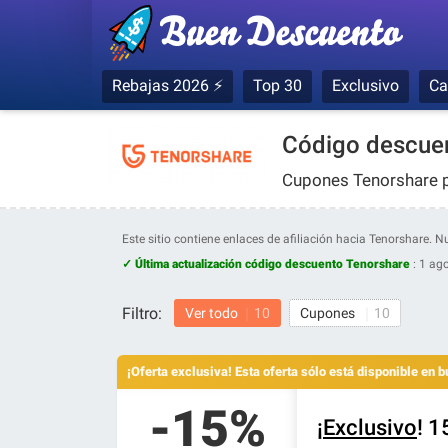
Rebajas 2026 ⚡
Top 30
Exclusivo
Ca
Código descuen
Cupones Tenorshare 
Este sitio contiene enlaces de afiliación hacia Tenorshare.
✓ Última actualización código descuento Tenorshare
:
1 ago
Filtro:
Ver todo
10
Cupones
10
¡Oferta exclusiva! Esta oferta sólo está disponible en
-15%
¡
Exclusivo
! 