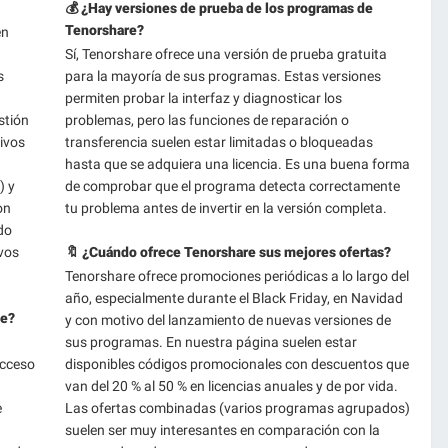
💰 ¿Hay versiones de prueba de los programas de
Tenorshare?
en
Sí, Tenorshare ofrece una versión de prueba gratuita
s
para la mayoría de sus programas. Estas versiones
permiten probar la interfaz y diagnosticar los
stión
problemas, pero las funciones de reparación o
tivos
transferencia suelen estar limitadas o bloqueadas
hasta que se adquiera una licencia. Es una buena forma
) y
de comprobar que el programa detecta correctamente
on
tu problema antes de invertir en la versión completa.
do
vos
🔖 ¿Cuándo ofrece Tenorshare sus mejores ofertas?
Tenorshare ofrece promociones periódicas a lo largo del
año, especialmente durante el Black Friday, en Navidad
te?
y con motivo del lanzamiento de nuevas versiones de
sus programas. En nuestra página suelen estar
acceso
disponibles códigos promocionales con descuentos que
van del 20 % al 50 % en licencias anuales y de por vida.
e
Las ofertas combinadas (varios programas agrupados)
suelen ser muy interesantes en comparación con la