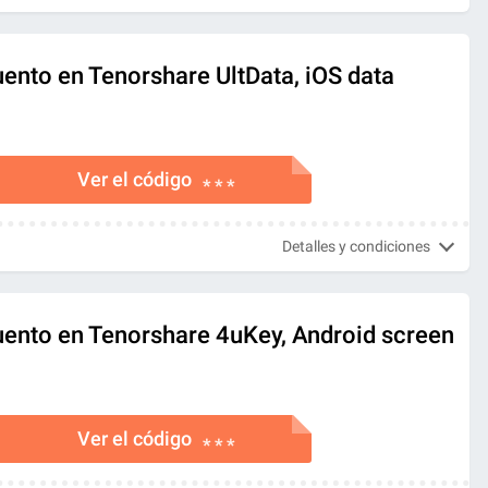
ento en Tenorshare UltData, iOS data
Ver el código
* * *
Detalles y condiciones
ento en Tenorshare 4uKey, Android screen
Ver el código
* * *