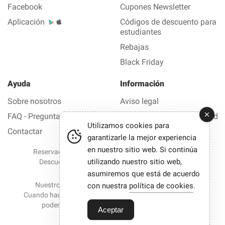
Facebook
Cupones Newsletter
Aplicación
Códigos de descuento para
estudiantes
Rebajas
Black Friday
Ayuda
Información
Sobre nosotros
Aviso legal
FAQ - Preguntas frecuentes
Política de confidencialidad
Utilizamos cookies para
Contactar
garantizarle la mejor experiencia
en nuestro sitio web. Si continúa
Reservados todos los derechos © 2012-2026 Buen
utilizando nuestro sitio web,
Descuento — Todas las ofertas y los códigos de
descuento en 1 clic
asumiremos que está de acuerdo
Nuestro sitio participa en programas de afiliación.
con nuestra
política de cookies
.
Cuando hace clic en ciertos enlaces y realiza una compra,
podemos percibir en ocasiones una comisión.
Aceptar