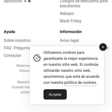
Aplicación
Códigos de descuento para
estudiantes
Rebajas
Black Friday
Ayuda
Información
Sobre nosotros
Aviso legal
FAQ - Preguntas frecuentes
Política de confidencialidad
Utilizamos cookies para
Contactar
garantizarle la mejor experiencia
en nuestro sitio web. Si continúa
Reservados todos los derechos © 2012-2026 Buen
utilizando nuestro sitio web,
Descuento — Todas las ofertas y los códigos de
descuento en 1 clic
asumiremos que está de acuerdo
Nuestro sitio participa en programas de afiliación.
con nuestra
política de cookies
.
Cuando hace clic en ciertos enlaces y realiza una compra,
podemos percibir en ocasiones una comisión.
Aceptar