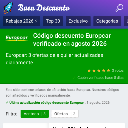
Rebajas 2026 ⚡
Top 30
Exclusivo
Categorias
Código descuento Europcar
verificado en agosto 2026
Europcar: 3 ofertas de alquiler actualizadas
diariamente
★
★
★
★
★
3 votos
Cupón verificado
hace 8 días
Este sitio contiene enlaces de afiliación hacia Europcar. Nuestros códigos
son añadidos y verificados manualmente.
✓ Última actualización código descuento Europcar
:
1 agosto, 2026
Filtro:
Ver todo
3
Ofertas
3