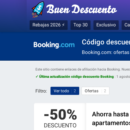
Rebajas 2026 ⚡
Top 30
Exclusivo
Ca
Código descuen
Booking.com: ofertas 
Este sitio contiene enlaces de afiliación hacia Booking. Nu
✓ Última actualización código descuento Booking
:
1 agosto
Filtro:
Ver todo
2
Ofertas
2
-50%
Ahorra hasta 
apartamento
DESCUENTO