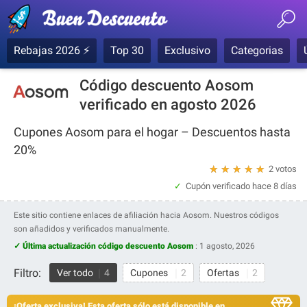
Rebajas 2026 ⚡
Top 30
Exclusivo
Categorias
Código descuento Aosom
verificado en agosto 2026
Cupones Aosom para el hogar – Descuentos hasta
20%
★
★
★
★
★
2 votos
Cupón verificado
hace 8 días
Este sitio contiene enlaces de afiliación hacia Aosom. Nuestros códigos
son añadidos y verificados manualmente.
✓ Última actualización código descuento Aosom
:
1 agosto, 2026
Filtro:
Ver todo
4
Cupones
2
Ofertas
2
¡Oferta exclusiva! Esta oferta sólo está disponible en