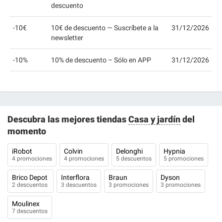
descuento
-10€
10€ de descuento — Suscríbete a la
31/12/2026
newsletter
-10%
10% de descuento – Sólo en APP
31/12/2026
Descubra las mejores tiendas
Casa y jardín
del
momento
iRobot
Colvin
Delonghi
Hypnia
4 promociones
4 promociones
5 descuentos
5 promociones
Brico Depot
Interflora
Braun
Dyson
2 descuentos
3 descuentos
3 promociones
3 promociones
Moulinex
7 descuentos