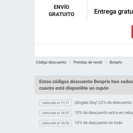
ENVÍO
Entrega gratu
GRATUITO
Código descuento
›
Prendas de vestir
›
Bonprix
Estos
códigos descuento Bonprix
han caduc
cuanto esté disponible un cupón
¡Singles Day! 22% de descuento
caducado el 11/11
10% de descuento extra en reba
caducado el 14/07
10% de descuento en todo
caducado el 16/06