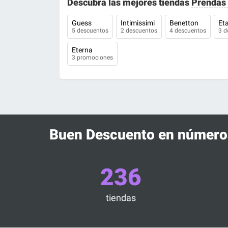
Descubra las mejores tiendas
Prendas 
Guess
Intimissimi
Benetton
Et
5 descuentos
2 descuentos
4 descuentos
3 d
Eterna
3 promociones
Buen Descuento en número
236
tiendas