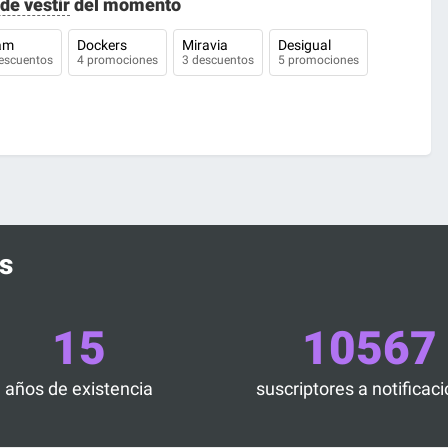
de vestir
del momento
am
Dockers
Miravia
Desigual
escuentos
4 promociones
3 descuentos
5 promociones
s
15
10567
años de existencia
suscriptores a notificac