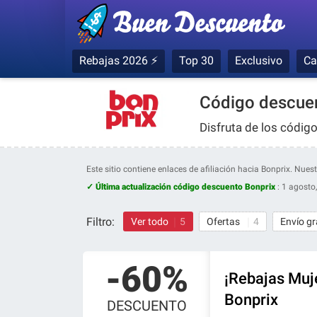
Rebajas 2026 ⚡
Top 30
Exclusivo
Ca
Código descuen
Disfruta de los códig
Este sitio contiene enlaces de afiliación hacia Bonprix. Nu
✓ Última actualización código descuento Bonprix
:
1 agosto
Filtro:
Ver todo
5
Ofertas
4
Envío gr
-60%
¡Rebajas Muj
Bonprix
DESCUENTO