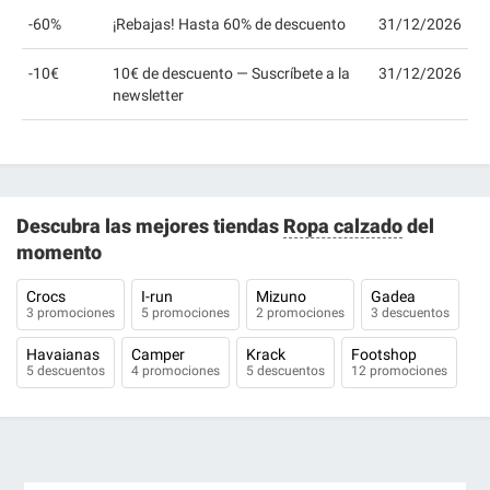
-60%
¡Rebajas! Hasta 60% de descuento
31/12/2026
-10€
10€ de descuento — Suscríbete a la
31/12/2026
newsletter
Descubra las mejores tiendas
Ropa calzado
del
momento
Crocs
I-run
Mizuno
Gadea
3 promociones
5 promociones
2 promociones
3 descuentos
Havaianas
Camper
Krack
Footshop
5 descuentos
4 promociones
5 descuentos
12 promociones