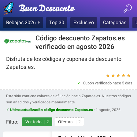
Rebajas 2026 ⚡
Top 30
Exclusivo
Categorias
Código descuento Zapatos.es
verificado en agosto 2026
Disfruta de los códigos y cupones de descuento
Zapatos.es.
★
★
★
★
★
Cupón verificado
hace 5 días
Este sitio contiene enlaces de afiliación hacia Zapatos.es. Nuestros códigos
son añadidos y verificados manualmente.
✓ Última actualización código descuento Zapatos.es
:
1 agosto, 2026
Filtro:
Ver todo
2
Ofertas
2