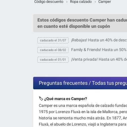
Código descuento
›
Ropa calzado
›
Camper
Estos
códigos descuento Camper
han caduc
en cuanto esté disponible un cupón
¡Rebajas! Hasta un 40% de desc
caducado el 31/07
Family & Friends! Hasta un 50% 
caducado el 08/02
¡Venta privada! Hasta un 40% d
caducado el 01/01
Preguntas frecuentes / Todas tus pre
🏷️ ¿Qué marca es Camper?
Camper es una marca española de calzado funda
1975 por Lorenzo Fluxà en la isla de Mallorca, per
historia se remonta mucho más atrás. En 1877, A
Fluxà, el abuelo de Lorenzo, viajó a Inglaterra para