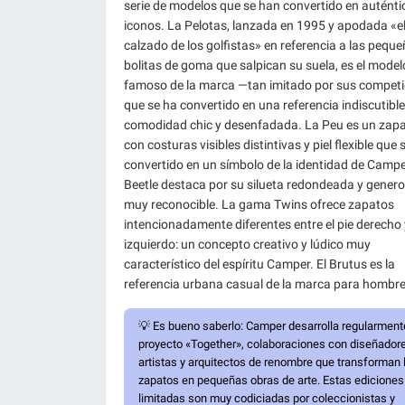
serie de modelos que se han convertido en auténti
iconos. La Pelotas, lanzada en 1995 y apodada «e
calzado de los golfistas» en referencia a las pequ
bolitas de goma que salpican su suela, es el mode
famoso de la marca —tan imitado por sus compet
que se ha convertido en una referencia indiscutible
comodidad chic y desenfadada. La Peu es un zap
con costuras visibles distintivas y piel flexible que 
convertido en un símbolo de la identidad de Camper
Beetle destaca por su silueta redondeada y genero
muy reconocible. La gama Twins ofrece zapatos
intencionadamente diferentes entre el pie derecho 
izquierdo: un concepto creativo y lúdico muy
característico del espíritu Camper. El Brutus es la
referencia urbana casual de la marca para hombre
💡
Es bueno saberlo:
Camper desarrolla regularment
proyecto «Together», colaboraciones con diseñador
artistas y arquitectos de renombre que transforman 
zapatos en pequeñas obras de arte. Estas ediciones
limitadas son muy codiciadas por coleccionistas y