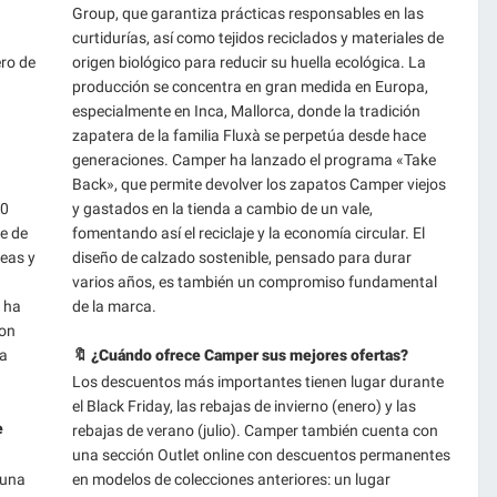
Group, que garantiza prácticas responsables en las
curtidurías, así como tejidos reciclados y materiales de
ero de
origen biológico para reducir su huella ecológica. La
producción se concentra en gran medida en Europa,
especialmente en Inca, Mallorca, donde la tradición
zapatera de la familia Fluxà se perpetúa desde hace
generaciones. Camper ha lanzado el programa «Take
Back», que permite devolver los zapatos Camper viejos
40
y gastados en la tienda a cambio de un vale,
e de
fomentando así el reciclaje y la economía circular. El
eas y
diseño de calzado sostenible, pensado para durar
varios años, es también un compromiso fundamental
 ha
de la marca.
con
la
🔖 ¿Cuándo ofrece Camper sus mejores ofertas?
Los descuentos más importantes tienen lugar durante
el Black Friday, las rebajas de invierno (enero) y las
e
rebajas de verano (julio). Camper también cuenta con
una sección Outlet online con descuentos permanentes
 una
en modelos de colecciones anteriores: un lugar