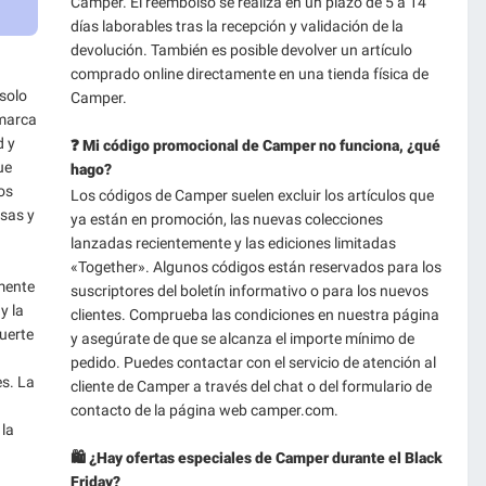
Camper. El reembolso se realiza en un plazo de 5 a 14
días laborables tras la recepción y validación de la
devolución. También es posible devolver un artículo
comprado online directamente en una tienda física de
 solo
Camper.
 marca
d y
❓ Mi código promocional de Camper no funciona, ¿qué
ue
hago?
os
Los códigos de Camper suelen excluir los artículos que
sas y
ya están en promoción, las nuevas colecciones
lanzadas recientemente y las ediciones limitadas
«Together». Algunos códigos están reservados para los
mente
suscriptores del boletín informativo o para los nuevos
y la
clientes. Comprueba las condiciones en nuestra página
uerte
y asegúrate de que se alcanza el importe mínimo de
pedido. Puedes contactar con el servicio de atención al
es. La
cliente de Camper a través del chat o del formulario de
contacto de la página web camper.com.
 la
🛍️ ¿Hay ofertas especiales de Camper durante el Black
Friday?