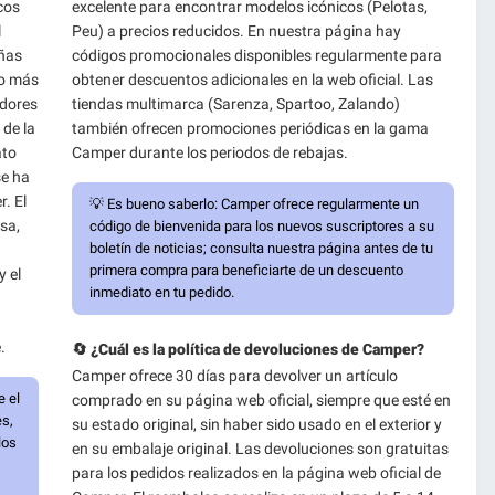
cos
excelente para encontrar modelos icónicos (Pelotas,
l
Peu) a precios reducidos. En nuestra página hay
eñas
códigos promocionales disponibles regularmente para
lo más
obtener descuentos adicionales en la web oficial. Las
idores
tiendas multimarca (Sarenza, Spartoo, Zalando)
 de la
también ofrecen promociones periódicas en la gama
ato
Camper durante los periodos de rebajas.
se ha
. El
💡
Es bueno saberlo:
Camper ofrece regularmente un
sa,
código de bienvenida para los nuevos suscriptores a su
boletín de noticias; consulta nuestra página antes de tu
primera compra para beneficiarte de un descuento
y el
inmediato en tu pedido.
.
🔄 ¿Cuál es la política de devoluciones de Camper?
Camper ofrece 30 días para devolver un artículo
e el
comprado en su página web oficial, siempre que esté en
es,
su estado original, sin haber sido usado en el exterior y
los
en su embalaje original. Las devoluciones son gratuitas
para los pedidos realizados en la página web oficial de