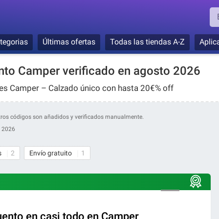
tegorias
Últimas ofertas
Todas las tiendas A-Z
Aplic
to Camper verificado en agosto 2026
s Camper – Calzado único con hasta 20€% off
estros códigos son añadidos y verificados manualmente.
, 2026
s
2
Envío gratuito
1
ento en casi todo en Camper