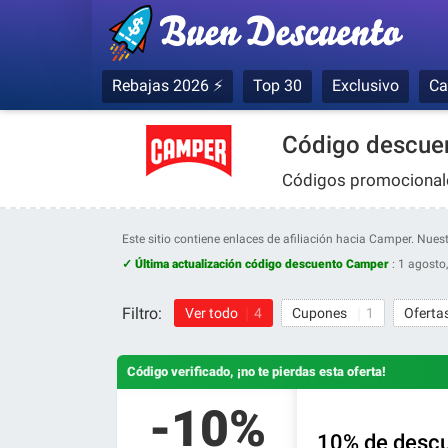
Rebajas 2026 ⚡
Top 30
Exclusivo
Ca
Código descuen
Códigos promocionale
Este sitio contiene enlaces de afiliación hacia Camper. Nu
✓ Última actualización código descuento Camper
:
1 agosto
Filtro:
Ver todo
4
Cupones
1
Oferta
Código verificado, ¡no te pierdas esta oferta!
-10%
10% de descu