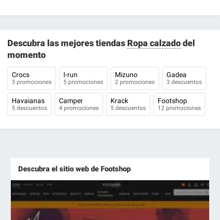
Descubra las mejores tiendas
Ropa calzado
del
momento
Crocs
I-run
Mizuno
Gadea
3 promociones
5 promociones
2 promociones
3 descuentos
Havaianas
Camper
Krack
Footshop
5 descuentos
4 promociones
5 descuentos
12 promociones
Descubra el sitio web de Footshop