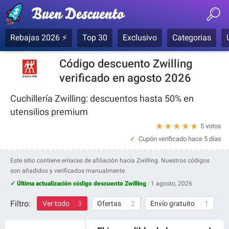
Rebajas 2026 ⚡
Top 30
Exclusivo
Categorias
Código descuento Zwilling
verificado en agosto 2026
Cuchillería Zwilling: descuentos hasta 50% en
utensilios premium
★
★
★
★
★
5 votos
Cupón verificado
hace 5 días
Este sitio contiene enlaces de afiliación hacia Zwilling. Nuestros códigos
son añadidos y verificados manualmente.
✓ Última actualización código descuento Zwilling
:
1 agosto, 2026
Filtro:
Ver todo
3
Ofertas
2
Envío gratuito
1