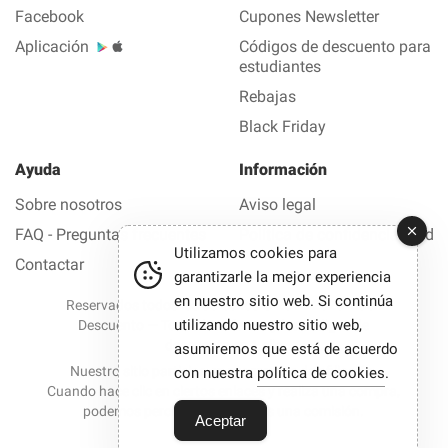
Facebook
Cupones Newsletter
Aplicación
Códigos de descuento para
estudiantes
Rebajas
Black Friday
Ayuda
Información
Sobre nosotros
Aviso legal
FAQ - Preguntas frecuentes
Política de confidencialidad
Utilizamos cookies para
Contactar
garantizarle la mejor experiencia
en nuestro sitio web. Si continúa
Reservados todos los derechos © 2012-2026 Buen
utilizando nuestro sitio web,
Descuento — Todas las ofertas y los códigos de
descuento en 1 clic
asumiremos que está de acuerdo
Nuestro sitio participa en programas de afiliación.
con nuestra
política de cookies
.
Cuando hace clic en ciertos enlaces y realiza una compra,
podemos percibir en ocasiones una comisión.
Aceptar