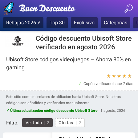
Rebajas 2026 ⚡
Top 30
Exclusivo
Categorias
Código descuento Ubisoft Store
verificado en agosto 2026
Ubisoft Store códigos videojuegos – Ahorra 80% en
gaming
★
★
★
★
★
Cupón verificado
hace 7 días
Este sitio contiene enlaces de afiliación hacia Ubisoft Store. Nuestros
códigos son añadidos y verificados manualmente.
✓ Última actualización código descuento Ubisoft Store
:
1 agosto, 2026
Filtro:
Ver todo
2
Ofertas
2