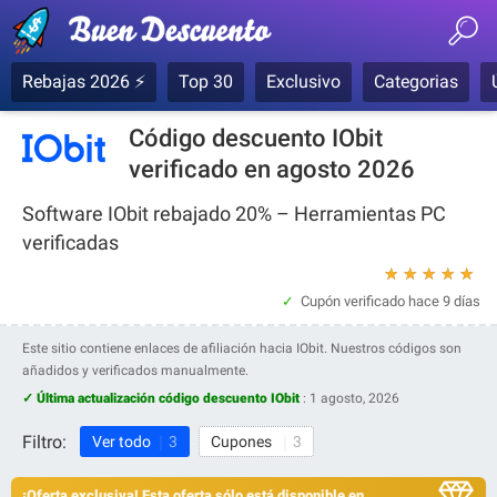
Rebajas 2026 ⚡
Top 30
Exclusivo
Categorias
Código descuento IObit
verificado en agosto 2026
Software IObit rebajado 20% – Herramientas PC
verificadas
★
★
★
★
★
Cupón verificado
hace 9 días
Este sitio contiene enlaces de afiliación hacia IObit. Nuestros códigos son
añadidos y verificados manualmente.
✓ Última actualización código descuento IObit
:
1 agosto, 2026
Filtro:
Ver todo
3
Cupones
3
¡Oferta exclusiva! Esta oferta sólo está disponible en