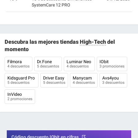
SystemCare 12 PRO
Descubra las mejores tiendas
High-Tech
del
momento
Filmora
Dr.Fone
Luminar Neo
IObit
4 descuentos
5 descuentos
4 descuentos
3 promociones
Kidsguard Pro
Driver Easy
Manycam
Avs4you
5 descuentos
5 descuentos
4 descuentos
3 descuentos
InVideo
2 promociones
Código descuento IObit en cifras