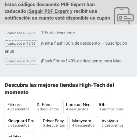
Estos
códigos descuento PDF Expert
han
caducado ¡
Seguir PDF Expert
y recibir una
notificación en cuanto esté disponible un cupón
10% de descuento
caducado el 27/11
¡Venta flash! 30% de descuento — Suscripción
caducado el 15/06
anual
¡Black Friday ! 40% de descuento para Mac
caducado el 10/11
Descubra las mejores tiendas
High-Tech
del
momento
Filmora
Dr.Fone
Luminar Neo
IObit
4 descuentos
5 descuentos
4 descuentos
3 promociones
Kidsguard Pro
Driver Easy
Manycam
Avs4you
5 descuentos
5 descuentos
4 descuentos
3 descuentos