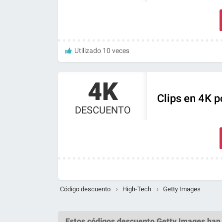
Utilizado 10 veces
4K
Clips en 4K p
DESCUENTO
Código descuento
›
High-Tech
›
Getty Images
Estos
códigos descuento Getty Images
han 