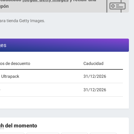
upón
ra tienda Getty Images.
ges
gos de descuento
Caducidad
 Ultrapack
31/12/2026
D
31/12/2026
ch
del momento