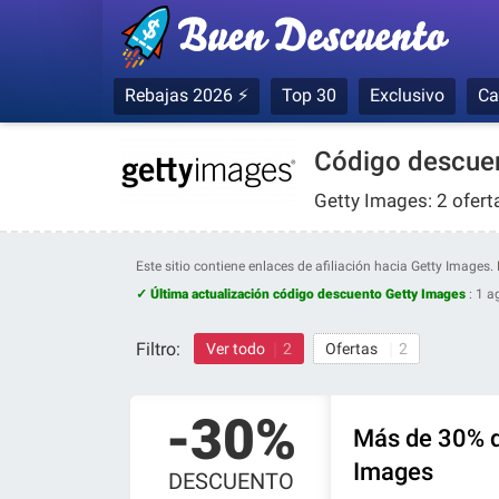
Rebajas 2026 ⚡
Top 30
Exclusivo
Ca
Código descuen
Getty Images: 2 ofert
Este sitio contiene enlaces de afiliación hacia Getty Image
✓ Última actualización código descuento Getty Images
:
1 a
Filtro:
Ver todo
2
Ofertas
2
-30%
Más de 30% d
Images
DESCUENTO