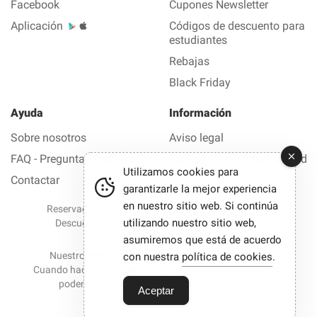
Facebook
Cupones Newsletter
Aplicación
Códigos de descuento para
estudiantes
Rebajas
Black Friday
Ayuda
Información
Sobre nosotros
Aviso legal
FAQ - Preguntas frecuentes
Política de confidencialidad
Utilizamos cookies para
Contactar
garantizarle la mejor experiencia
en nuestro sitio web. Si continúa
Reservados todos los derechos © 2012-2026 Buen
utilizando nuestro sitio web,
Descuento — Todas las ofertas y los códigos de
descuento en 1 clic
asumiremos que está de acuerdo
Nuestro sitio participa en programas de afiliación.
con nuestra
política de cookies
.
Cuando hace clic en ciertos enlaces y realiza una compra,
podemos percibir en ocasiones una comisión.
Aceptar