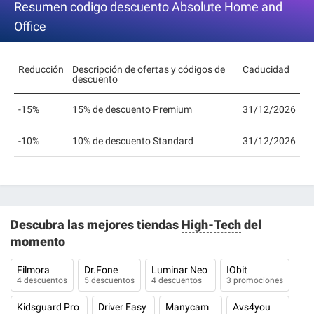
Resumen codigo descuento Absolute Home and
Office
Reducción
Descripción de ofertas y códigos de
Caducidad
descuento
-15%
15% de descuento Premium
31/12/2026
-10%
10% de descuento Standard
31/12/2026
Descubra las mejores tiendas
High-Tech
del
momento
Filmora
Dr.Fone
Luminar Neo
IObit
4 descuentos
5 descuentos
4 descuentos
3 promociones
Kidsguard Pro
Driver Easy
Manycam
Avs4you