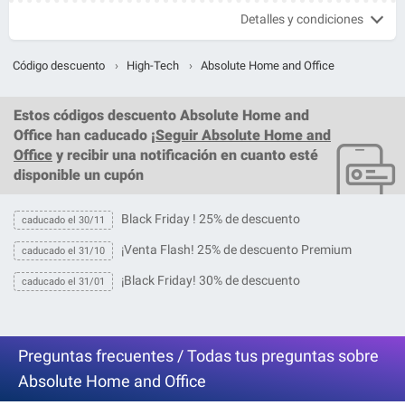
Detalles y condiciones
Código descuento
›
High-Tech
›
Absolute Home and Office
Estos
códigos descuento Absolute Home and
Office
han caducado ¡
Seguir Absolute Home and
Office
y recibir una notificación en cuanto esté
disponible un cupón
Black Friday ! 25% de descuento
caducado el 30/11
¡Venta Flash! 25% de descuento Premium
caducado el 31/10
¡Black Friday! 30% de descuento
caducado el 31/01
Preguntas frecuentes / Todas tus preguntas sobre
Absolute Home and Office