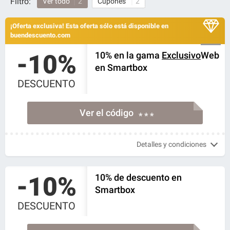
Filtro:
Ver todo
2
Cupones
2
¡Oferta exclusiva! Esta oferta sólo está disponible en
buendescuento.com
-10%
10% en la gama
Exclusivo
Web
en Smartbox
DESCUENTO
Ver el código
* * *
Detalles y condiciones
-10%
10% de descuento en
Smartbox
DESCUENTO