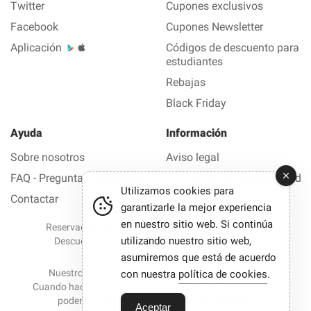
Twitter
Cupones exclusivos
Facebook
Cupones Newsletter
Aplicación
Códigos de descuento para
estudiantes
Rebajas
Black Friday
Ayuda
Información
Sobre nosotros
Aviso legal
FAQ - Preguntas frecuentes
Política de confidencialidad
Utilizamos cookies para
Contactar
garantizarle la mejor experiencia
en nuestro sitio web. Si continúa
Reservados todos los derechos © 2012-2026 Buen
utilizando nuestro sitio web,
Descuento — Todas las ofertas y los códigos de
descuento en 1 clic
asumiremos que está de acuerdo
Nuestro sitio participa en programas de afiliación.
con nuestra
política de cookies
.
Cuando hace clic en ciertos enlaces y realiza una compra,
podemos percibir en ocasiones una comisión.
Aceptar