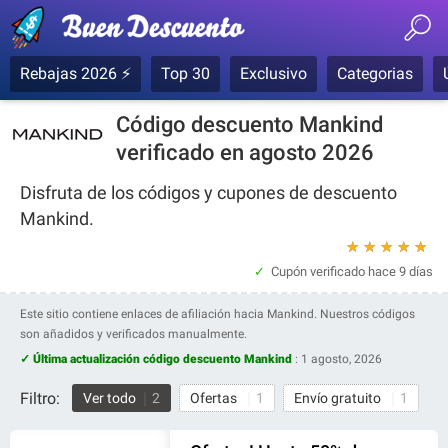
Rebajas 2026 ⚡
Top 30
Exclusivo
Categorias
Código descuento Mankind
verificado en agosto 2026
Disfruta de los códigos y cupones de descuento
Mankind.
★
★
★
★
★
Cupón verificado
hace 9 días
Este sitio contiene enlaces de afiliación hacia Mankind. Nuestros códigos
son añadidos y verificados manualmente.
✓ Última actualización código descuento Mankind
:
1 agosto, 2026
Filtro:
Ver todo
2
Ofertas
1
Envío gratuito
1