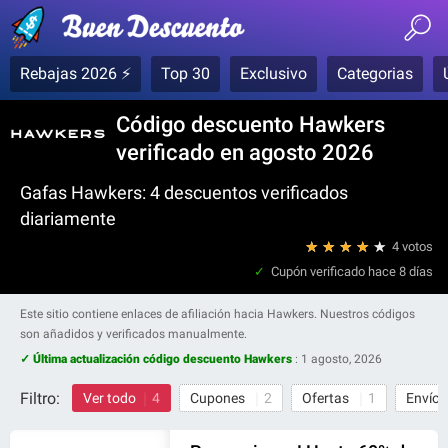
Rebajas 2026 ⚡
Top 30
Exclusivo
Categorias
Código descuento Hawkers
verificado en agosto 2026
Gafas Hawkers: 4 descuentos verificados
diariamente
★
★
★
★
★
4 votos
Cupón verificado
hace 8 días
Este sitio contiene enlaces de afiliación hacia Hawkers. Nuestros códigos
son añadidos y verificados manualmente.
✓ Última actualización código descuento Hawkers
:
1 agosto, 2026
Filtro:
Ver todo
4
Cupones
2
Ofertas
1
Envío 