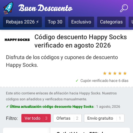
Rebajas 2026 ⚡
Top 30
Exclusivo
Categorias
Código descuento Happy Socks
verificado en agosto 2026
Disfruta de los códigos y cupones de descuento
Happy Socks.
★
★
★
★
★
Cupón verificado
hace 6 días
Este sitio contiene enlaces de afiliación hacia Happy Socks. Nuestros
códigos son añadidos y verificados manualmente.
✓ Última actualización código descuento Happy Socks
:
1 agosto, 2026
Filtro:
Ver todo
3
Ofertas
2
Envío gratuito
1