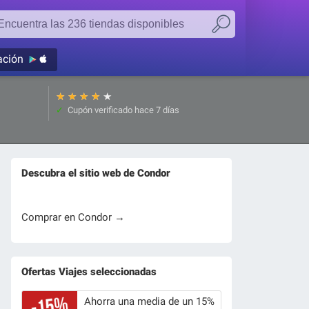
ación
★
★
★
★
★
Cupón verificado
hace 7 días
Descubra el sitio web de Condor
Comprar en Condor →
Ofertas Viajes seleccionadas
Ahorra una media de un 15%