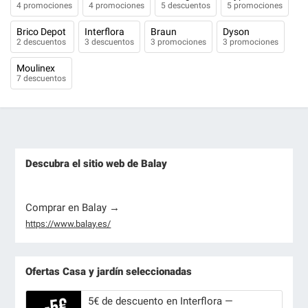
4 promociones
4 promociones
5 descuentos
5 promociones
Brico Depot
Interflora
Braun
Dyson
2 descuentos
3 descuentos
3 promociones
3 promociones
Moulinex
7 descuentos
Descubra el sitio web de Balay
Comprar en Balay →
https://www.balay.es/
Ofertas Casa y jardín seleccionadas
5€ de descuento en Interflora —