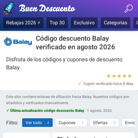
Rebajas 2026 ⚡
Top 30
Exclusivo
Categorias
Código descuento Balay
verificado en agosto 2026
Disfruta de los códigos y cupones de descuento
Balay.
★
★
★
★
★
Cupón verificado
hace 6 días
Este sitio contiene enlaces de afiliación hacia Balay. Nuestros códigos son
añadidos y verificados manualmente.
✓ Última actualización código descuento Balay
:
1 agosto, 2026
Filtro:
Ver todo
4
Cupones
1
Ofertas
2
Envío 