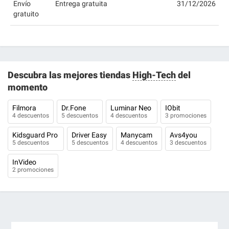
Envío
Entrega gratuita
31/12/2026
gratuito
Descubra las mejores tiendas
High-Tech
del
momento
Filmora
Dr.Fone
Luminar Neo
IObit
4 descuentos
5 descuentos
4 descuentos
3 promociones
Kidsguard Pro
Driver Easy
Manycam
Avs4you
5 descuentos
5 descuentos
4 descuentos
3 descuentos
InVideo
2 promociones