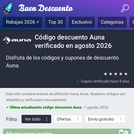
Rebajas 2026 ⚡
Top 30
Exclusivo
Categorias
Código descuento Auna
verificado en agosto 2026
Disfruta de los códigos y cupones de descuento
Auna.
★
★
★
★
★
Cupón verificado
hace 8 días
Este sitio contiene enlaces de afiliación hacia Auna. Nuestros códigos son
añadidos y verificados manualmente.
✓ Última actualización código descuento Auna
:
1 agosto, 2026
Filtro:
Ver todo
2
Ofertas
1
Envío gratuito
1
Sólo para nuevos usuarios