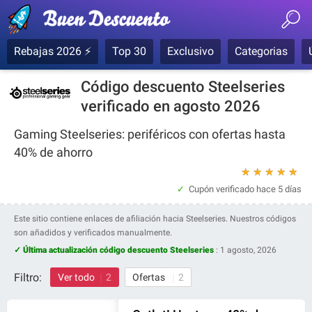
Rebajas 2026 ⚡
Top 30
Exclusivo
Categorias
Código descuento Steelseries
verificado en agosto 2026
Gaming Steelseries: periféricos con ofertas hasta
40% de ahorro
★
★
★
★
★
Cupón verificado
hace 5 días
Este sitio contiene enlaces de afiliación hacia Steelseries. Nuestros códigos
son añadidos y verificados manualmente.
✓ Última actualización código descuento Steelseries
:
1 agosto, 2026
Filtro:
Ver todo
2
Ofertas
2