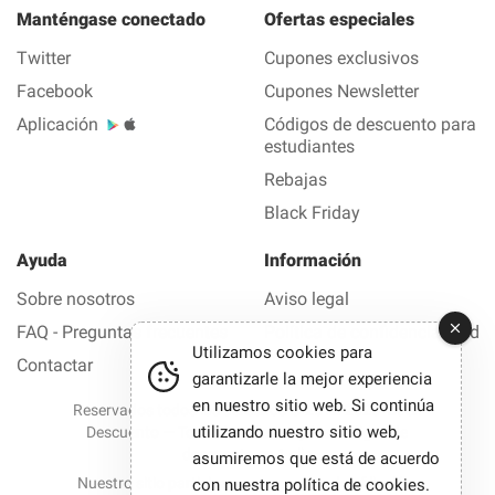
Manténgase conectado
Ofertas especiales
Twitter
Cupones exclusivos
Facebook
Cupones Newsletter
Aplicación
Códigos de descuento para
estudiantes
Rebajas
Black Friday
Ayuda
Información
Sobre nosotros
Aviso legal
FAQ - Preguntas frecuentes
Política de confidencialidad
Utilizamos cookies para
Contactar
garantizarle la mejor experiencia
en nuestro sitio web. Si continúa
Reservados todos los derechos © 2012-2026 Buen
utilizando nuestro sitio web,
Descuento — Todas las ofertas y los códigos de
descuento en 1 clic
asumiremos que está de acuerdo
Nuestro sitio participa en programas de afiliación.
con nuestra
política de cookies
.