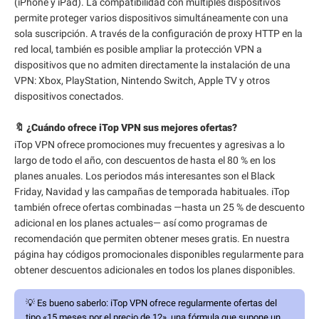
(iPhone y iPad). La compatibilidad con múltiples dispositivos
permite proteger varios dispositivos simultáneamente con una
sola suscripción. A través de la configuración de proxy HTTP en la
red local, también es posible ampliar la protección VPN a
dispositivos que no admiten directamente la instalación de una
VPN: Xbox, PlayStation, Nintendo Switch, Apple TV y otros
dispositivos conectados.
🔖 ¿Cuándo ofrece iTop VPN sus mejores ofertas?
iTop VPN ofrece promociones muy frecuentes y agresivas a lo
largo de todo el año, con descuentos de hasta el 80 % en los
planes anuales. Los periodos más interesantes son el Black
Friday, Navidad y las campañas de temporada habituales. iTop
también ofrece ofertas combinadas —hasta un 25 % de descuento
adicional en los planes actuales— así como programas de
recomendación que permiten obtener meses gratis. En nuestra
página hay códigos promocionales disponibles regularmente para
obtener descuentos adicionales en todos los planes disponibles.
💡
Es bueno saberlo:
iTop VPN ofrece regularmente ofertas del
tipo «15 meses por el precio de 12», una fórmula que supone un