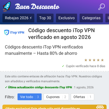
Rebajas 2026 ⚡
Top 30
Exclusivo
Categorias
Código descuento iTop VPN
verificado en agosto 2026
Códigos descuento iTop VPN verificados
manualmente – Hasta 80% de ahorro
★
★
★
★
★
Cupón verificado
hace 8 días
Este sitio contiene enlaces de afiliación hacia iTop VPN. Nuestros códigos
son añadidos y verificados manualmente.
✓ Última actualización código descuento iTop VPN
:
1 agosto, 2026
Filtro:
Ver todo
3
Cupones
2
Ofertas
1
¡Oferta exclusiva! Esta oferta sólo está disponible en