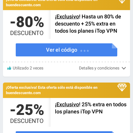
buendescuento.com
-80%
¡
Exclusivo
! Hasta un 80% de
descuento + 25% extra en
todos los planes iTop VPN
DESCUENTO
Ver el código
* * *
Utilizado 2 veces
Detalles y condiciones
¡Oferta exclusiva! Esta oferta sólo está disponible en
buendescuento.com
-25%
¡
Exclusivo
! 25% extra en todos
los planes iTop VPN
DESCUENTO