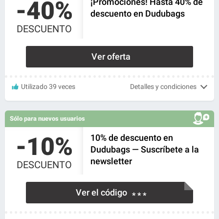
-40%
¡Promociones! Hasta 40% de
descuento en Dudubags
DESCUENTO
Ver oferta
Utilizado 39 veces
Detalles y condiciones
Sólo para nuevos usuarios
-10%
10% de descuento en
Dudubags — Suscríbete a la
newsletter
DESCUENTO
Ver el código
* * *