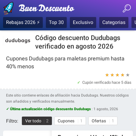
Rebajas 2026 ⚡
Top 30
Exclusivo
Categorias
Código descuento Dudubags
verificado en agosto 2026
Cupones Dudubags para maletas premium hasta
40% menos
★
★
★
★
★
Cupón verificado
hace 5 días
Este sitio contiene enlaces de afiliación hacia Dudubags. Nuestros códigos
son añadidos y verificados manualmente.
✓ Última actualización código descuento Dudubags
:
1 agosto, 2026
Filtro:
Ver todo
2
Cupones
1
Ofertas
1