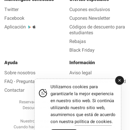
Twitter
Cupones exclusivos
Facebook
Cupones Newsletter
Aplicación
Códigos de descuento para
estudiantes
Rebajas
Black Friday
Ayuda
Información
Sobre nosotros
Aviso legal
FAQ - Preguntas frecuentes
Política de confidencialidad
Utilizamos cookies para
Contactar
garantizarle la mejor experiencia
en nuestro sitio web. Si continúa
Reservados todos los derechos © 2012-2026 Buen
utilizando nuestro sitio web,
Descuento — Todas las ofertas y los códigos de
descuento en 1 clic
asumiremos que está de acuerdo
Nuestro sitio participa en programas de afiliación.
con nuestra
política de cookies
.
Cuando hace clic en ciertos enlaces y realiza una compra,