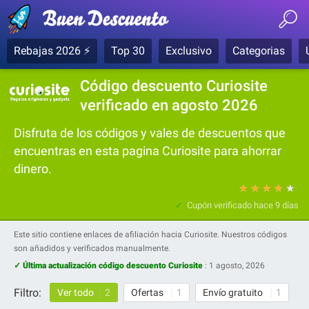
Rebajas 2026 ⚡
Top 30
Exclusivo
Categorias
Código descuento Curiosite
verificado en agosto 2026
Disfruta de los códigos y vales de descuentos que
encuentras en esta pagina Curiosite para ahorrar
dinero.
★
★
★
★
★
Cupón verificado
hace 9 días
Este sitio contiene enlaces de afiliación hacia Curiosite. Nuestros códigos
son añadidos y verificados manualmente.
✓ Última actualización código descuento Curiosite
:
1 agosto, 2026
Filtro:
Ver todo
2
Ofertas
1
Envío gratuito
1