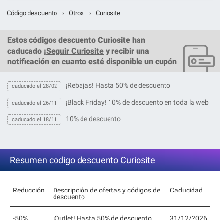
Código descuento
›
Otros
›
Curiosite
Estos
códigos descuento Curiosite
han
caducado ¡
Seguir Curiosite
y recibir una
notificación en cuanto esté disponible un cupón
¡Rebajas! Hasta 50% de descuento
caducado el 28/02
¡Black Friday! 10% de descuento en toda la web
caducado el 26/11
10% de descuento
caducado el 18/11
Resumen codigo descuento Curiosite
Reducción
Descripción de ofertas y códigos de
Caducidad
descuento
-50%
¡Outlet! Hasta 50% de descuento
31/12/2026