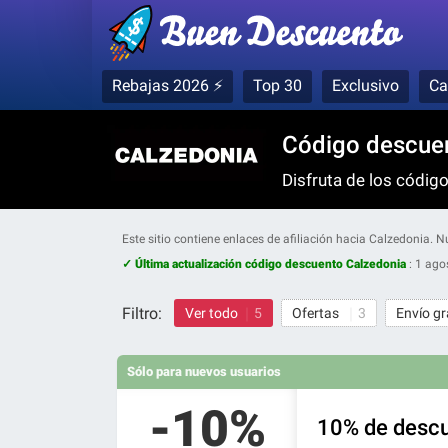
Rebajas 2026 ⚡
Top 30
Exclusivo
Ca
Código descuen
Disfruta de los códig
Este sitio contiene enlaces de afiliación hacia Calzedonia.
✓ Última actualización código descuento Calzedonia
:
1 ago
Filtro:
Ver todo
5
Ofertas
3
Envío gr
Sólo para nuevos usuarios
-10%
10% de descu