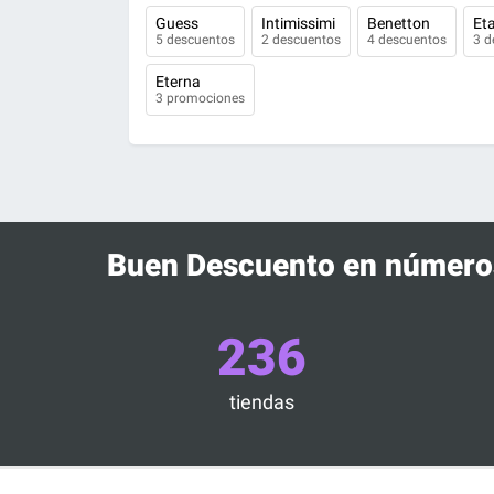
Guess
Intimissimi
Benetton
Et
5 descuentos
2 descuentos
4 descuentos
3 d
Eterna
3 promociones
Buen Descuento en número
236
tiendas