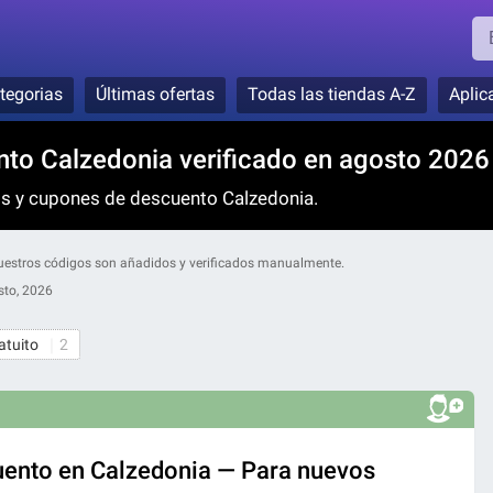
tegorias
Últimas ofertas
Todas las tiendas A-Z
Aplic
to Calzedonia verificado en agosto 2026
os y cupones de descuento Calzedonia.
 Nuestros códigos son añadidos y verificados manualmente.
sto, 2026
atuito
2
ento en Calzedonia — Para nuevos