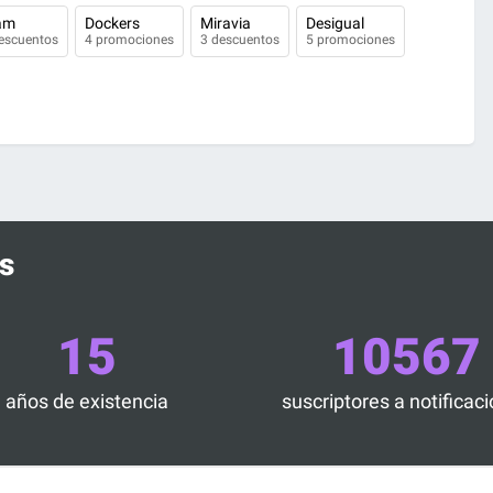
am
Dockers
Miravia
Desigual
escuentos
4 promociones
3 descuentos
5 promociones
s
15
10567
años de existencia
suscriptores a notificac