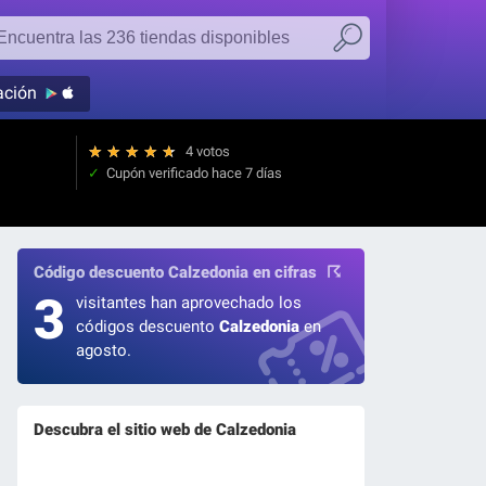
ación
★
★
★
★
★
4 votos
Cupón verificado
hace 7 días
Código descuento Calzedonia en cifras
3
visitantes han aprovechado los
códigos descuento
Calzedonia
en
agosto.
Descubra el sitio web de Calzedonia