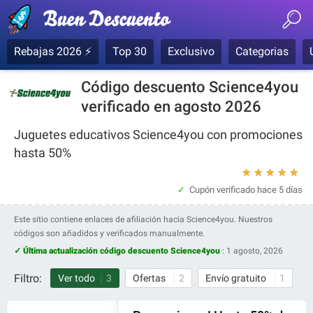
Rebajas 2026 ⚡
Top 30
Exclusivo
Categorias
Código descuento Science4you
verificado en agosto 2026
Juguetes educativos Science4you con promociones
hasta 50%
★
★
★
★
★
Cupón verificado
hace 5 días
Este sitio contiene enlaces de afiliación hacia Science4you. Nuestros
códigos son añadidos y verificados manualmente.
✓ Última actualización código descuento Science4you
:
1 agosto, 2026
Filtro:
Ver todo
3
Ofertas
2
Envío gratuito
1