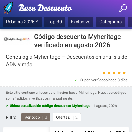
Rebajas 2026 ⚡
Top 30
Exclusivo
Categorias
Código descuento Myheritage
verificado en agosto 2026
Genealogía Myheritage – Descuentos en análisis de
ADN y más
★
★
★
★
★
Cupón verificado
hace 8 días
Este sitio contiene enlaces de afiliación hacia Myheritage. Nuestros códigos
son añadidos y verificados manualmente.
✓ Última actualización código descuento Myheritage
:
1 agosto, 2026
Filtro:
Ver todo
2
Ofertas
2