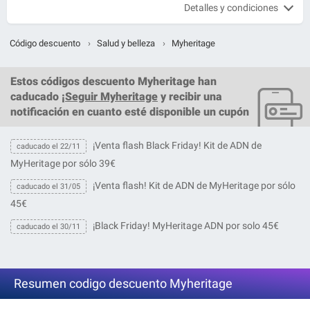
Detalles y condiciones
Código descuento
›
Salud y belleza
›
Myheritage
Estos
códigos descuento Myheritage
han
caducado ¡
Seguir Myheritage
y recibir una
notificación en cuanto esté disponible un cupón
¡Venta flash Black Friday! Kit de ADN de
caducado el 22/11
MyHeritage por sólo 39€
¡Venta flash! Kit de ADN de MyHeritage por sólo
caducado el 31/05
45€
¡Black Friday! MyHeritage ADN por solo 45€
caducado el 30/11
Resumen codigo descuento Myheritage