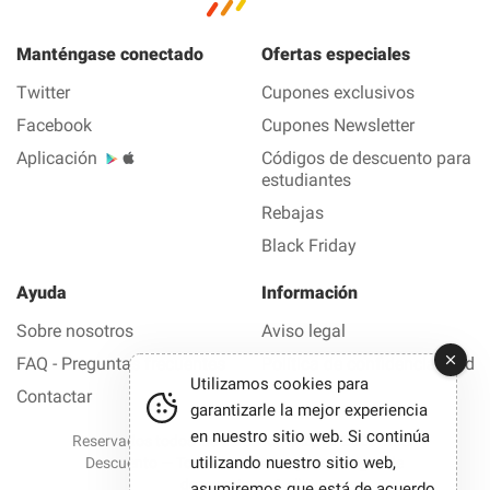
Manténgase conectado
Ofertas especiales
Twitter
Cupones exclusivos
Facebook
Cupones Newsletter
Aplicación
Códigos de descuento para
estudiantes
Rebajas
Black Friday
Ayuda
Información
Sobre nosotros
Aviso legal
FAQ - Preguntas frecuentes
Política de confidencialidad
Utilizamos cookies para
Contactar
garantizarle la mejor experiencia
en nuestro sitio web. Si continúa
Reservados todos los derechos © 2012-2026 Buen
utilizando nuestro sitio web,
Descuento — Todas las ofertas y los códigos de
descuento en 1 clic
asumiremos que está de acuerdo