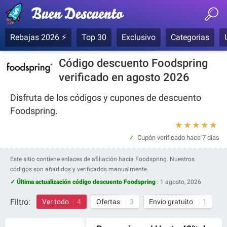
Rebajas 2026 ⚡
Top 30
Exclusivo
Categorias
Código descuento Foodspring
verificado en agosto 2026
Disfruta de los códigos y cupones de descuento
Foodspring.
★
★
★
★
★
Cupón verificado
hace 7 días
Este sitio contiene enlaces de afiliación hacia Foodspring. Nuestros
códigos son añadidos y verificados manualmente.
✓ Última actualización código descuento Foodspring
:
1 agosto, 2026
Filtro:
Ver todo
4
Ofertas
3
Envío gratuito
1