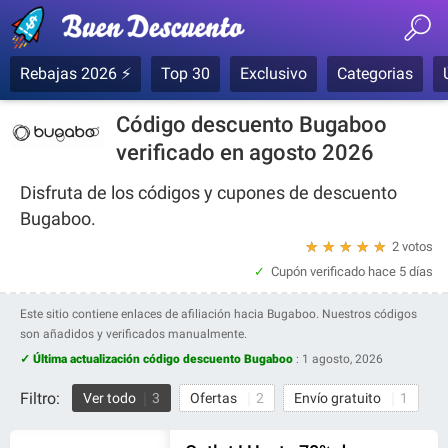
Rebajas 2026 ⚡
Top 30
Exclusivo
Categorias
Código descuento Bugaboo
verificado en agosto 2026
Disfruta de los códigos y cupones de descuento
Bugaboo.
★
★
★
★
★
2 votos
Cupón verificado
hace 5 días
Este sitio contiene enlaces de afiliación hacia Bugaboo. Nuestros códigos
son añadidos y verificados manualmente.
✓ Última actualización código descuento Bugaboo
:
1 agosto, 2026
Filtro:
Ver todo
3
Ofertas
2
Envío gratuito
1