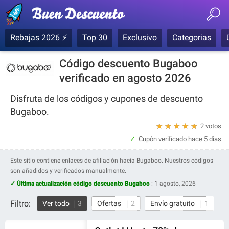
Rebajas 2026 ⚡
Top 30
Exclusivo
Categorias
Código descuento Bugaboo
verificado en agosto 2026
Disfruta de los códigos y cupones de descuento
Bugaboo.
★
★
★
★
★
2 votos
Cupón verificado
hace 5 días
Este sitio contiene enlaces de afiliación hacia Bugaboo. Nuestros códigos
son añadidos y verificados manualmente.
✓ Última actualización código descuento Bugaboo
:
1 agosto, 2026
Filtro:
Ver todo
3
Ofertas
2
Envío gratuito
1