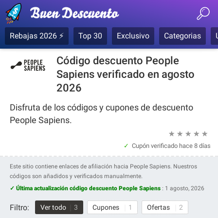
Rebajas 2026 ⚡
Top 30
Exclusivo
Categorias
Código descuento People
Sapiens verificado en agosto
2026
Disfruta de los códigos y cupones de descuento
People Sapiens.
★
★
★
★
★
Cupón verificado
hace 8 días
Este sitio contiene enlaces de afiliación hacia People Sapiens. Nuestros
códigos son añadidos y verificados manualmente.
✓ Última actualización código descuento People Sapiens
:
1 agosto, 2026
Filtro:
Ver todo
3
Cupones
1
Ofertas
2