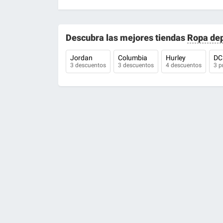
Descubra las mejores tiendas
Ropa dep
Jordan
Columbia
Hurley
DC
3 descuentos
3 descuentos
4 descuentos
3 p