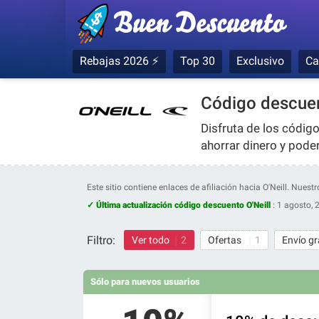
Rebajas 2026 ⚡
Top 30
Exclusivo
Ca
Código descuen
Disfruta de los códig
ahorrar dinero y poder
Este sitio contiene enlaces de afiliación hacia O'Neill. Nue
✓ Última actualización código descuento O'Neill
:
1 agosto, 
Filtro:
Ver todo
2
Ofertas
1
Envío gr
Sólo para nuevos usuarios