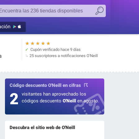
ación
★
★
★
★
★
Cupón verificado
hace 9 días
a
25 suscriptores a notificaciones O'Neill
Código descuento O'Neill en cifras
2
visitantes han aprovechado los
códigos descuento
O'Neill
en agosto.
Descubra el sitio web de O'Neill