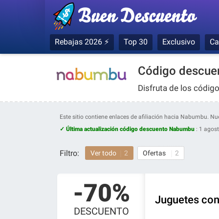
Rebajas 2026 ⚡
Top 30
Exclusivo
Ca
Código descue
Disfruta de los códi
Este sitio contiene enlaces de afiliación hacia Nabumbu. N
✓ Última actualización código descuento Nabumbu
:
1 agost
Filtro:
Ver todo
2
Ofertas
2
-70%
Juguetes con
DESCUENTO