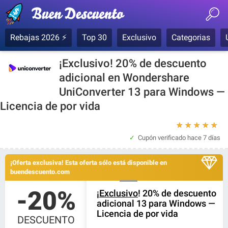
Rebajas 2026 ⚡
Top 30
Exclusivo
Categorias
¡Exclusivo! 20% de descuento
adicional en Wondershare
UniConverter 13 para Windows —
Licencia de por vida
★
★
★
★
★
Cupón verificado
hace 7 días
¡Oferta exclusiva! Esta oferta sólo está disponible en
buendescuento.com
-20%
¡
Exclusivo
! 20% de descuento
adicional 13 para Windows —
Licencia de por vida
DESCUENTO